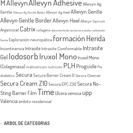
Allevyn Adhesive
M
Allevyn
Allevyn Ag
Allevyn Gentle
Gentle
Allevyn Ag Heel
Allevyn Ag Gentle Border
Allevyn Gentle Border
Allevyn Heel
Allevyn Sacrum
Catrix
Argencoat
colageno
documento de consenso
escalas valoración
formación
Herida
Exploración neuropática
Ewma
Intrasite
Intrasite
Incontinencia
Intrasite Comformable
Iodosorb
Iruxol Mono
Gel
Iruxol Mono
PLH
Proguide
(Colagenasa)
malnutricion
nutrición
Píe
Secura
Secura Barrier Cream D
diabético
Secura Cleanser
Secura Cream Z10
Secura No-
Secura EPC Z30
Time
upp
Sting Barrier Film
Ulcera venosa
Valencia
ámbito residencial
ARBOL DE CATEGORIAS