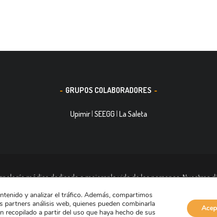
GRUPOS COLABORADORES
Upimir
|
SEEGG
|
La Saleta
nología médica dedicada a mejorar la vida de las personas. Nuestras di
ración de heridas Medicina del Deporte y Trauma. Tiene casi 11.000 tra
ontenido y analizar el tráfico. Además, compartimos
países.
s partners análisis web, quienes pueden combinarla
Acep
n recopilado a partir del uso que haya hecho de sus
Aviso de Cookies
Aviso Legal