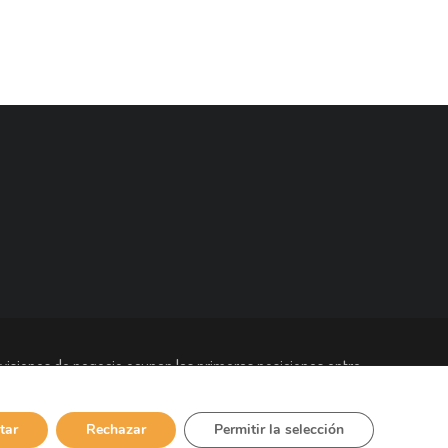
visiones de negocio ocupan las primeras posiciones entre
bajadores en todo el mundo y está presente en más de 90
tar
Rechazar
Permitir la selección