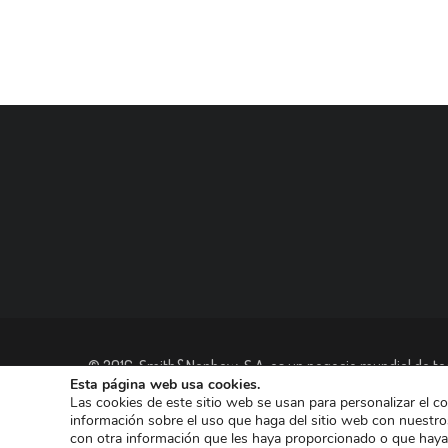
© 2016, Smith&Nephew, S.A. es un negocio mundial de tec
Esta página web usa cookies.
las empresas dedicadas a Reconstrucción Ortopédica, Cu
Las cookies de este sitio web se usan para personalizar el c
información sobre el uso que haga del sitio web con nuestro
con otra información que les haya proporcionado o que haya