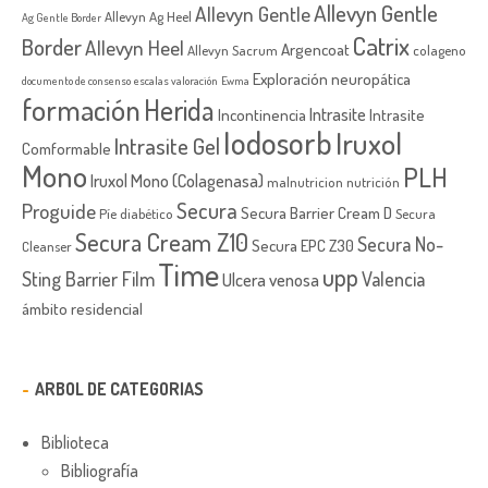
Allevyn Gentle
Allevyn Gentle
Allevyn Ag Heel
Ag Gentle Border
Catrix
Border
Allevyn Heel
Argencoat
Allevyn Sacrum
colageno
Exploración neuropática
documento de consenso
escalas valoración
Ewma
formación
Herida
Intrasite
Incontinencia
Intrasite
Iodosorb
Iruxol
Intrasite Gel
Comformable
Mono
PLH
Iruxol Mono (Colagenasa)
malnutricion
nutrición
Secura
Proguide
Secura Barrier Cream D
Píe diabético
Secura
Secura Cream Z10
Secura No-
Secura EPC Z30
Cleanser
Time
upp
Sting Barrier Film
Valencia
Ulcera venosa
ámbito residencial
ARBOL DE CATEGORIAS
Biblioteca
Bibliografía