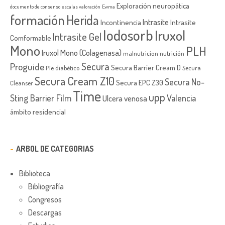
Exploración neuropática
documento de consenso
escalas valoración
Ewma
formación
Herida
Intrasite
Incontinencia
Intrasite
Iodosorb
Iruxol
Intrasite Gel
Comformable
Mono
PLH
Iruxol Mono (Colagenasa)
malnutricion
nutrición
Secura
Proguide
Secura Barrier Cream D
Píe diabético
Secura
Secura Cream Z10
Secura No-
Secura EPC Z30
Cleanser
Time
upp
Sting Barrier Film
Valencia
Ulcera venosa
ámbito residencial
ARBOL DE CATEGORIAS
Biblioteca
Bibliografía
Congresos
Descargas