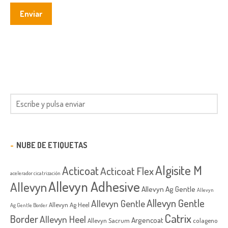
NUBE DE ETIQUETAS
Algisite M
Acticoat
Acticoat Flex
acelerador cicatrización
Allevyn Adhesive
Allevyn
Allevyn Ag Gentle
Allevyn
Allevyn Gentle
Allevyn Gentle
Allevyn Ag Heel
Ag Gentle Border
Catrix
Border
Allevyn Heel
Argencoat
Allevyn Sacrum
colageno