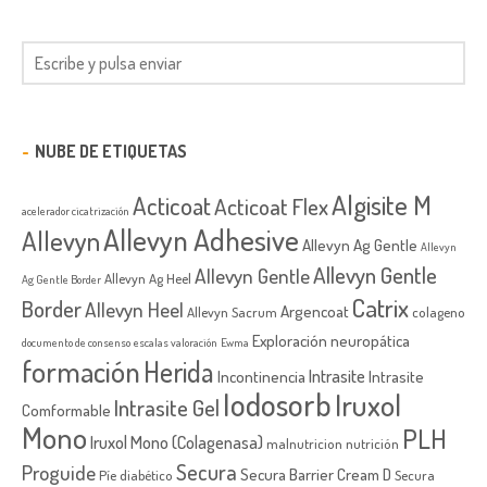
NUBE DE ETIQUETAS
Algisite M
Acticoat
Acticoat Flex
acelerador cicatrización
Allevyn Adhesive
Allevyn
Allevyn Ag Gentle
Allevyn
Allevyn Gentle
Allevyn Gentle
Allevyn Ag Heel
Ag Gentle Border
Catrix
Border
Allevyn Heel
Argencoat
Allevyn Sacrum
colageno
Exploración neuropática
documento de consenso
escalas valoración
Ewma
formación
Herida
Intrasite
Incontinencia
Intrasite
Iodosorb
Iruxol
Intrasite Gel
Comformable
Mono
PLH
Iruxol Mono (Colagenasa)
malnutricion
nutrición
Secura
Proguide
Secura Barrier Cream D
Píe diabético
Secura