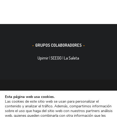
GRUPOS COLABORADORES
Upimir
|
SEEGG
|
La Saleta
© 2016, Smith&Nephew, S.A. es un negocio mundial de
Esta página web usa cookies.
tecnología médica dedicada a mejorar la vida de las personas.
Las cookies de este sitio web se usan para personalizar el
Nuestras divisiones de negocio ocupan las primeras posiciones
contenido y analizar el tráfico. Además, compartimos información
sobre el uso que haga del sitio web con nuestros partners análisis
entre las empresas dedicadas a Reconstrucción Ortopédica,
web, quienes pueden combinarla con otra información que les