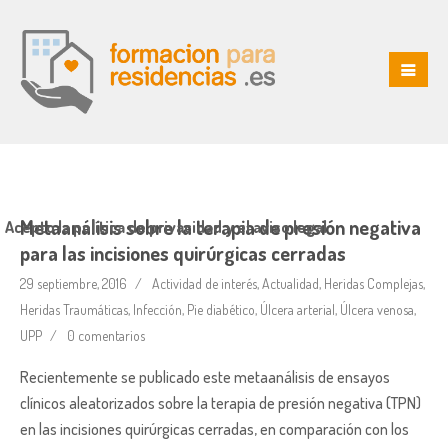
Metaanálisis sobre la terapia de presión negativa
Acepto la política de privacidad y el aviso legal
para las incisiones quirúrgicas cerradas
29 septiembre, 2016
Actividad de interés
,
Actualidad
,
Heridas Complejas
,
Heridas Traumáticas
,
Infección
,
Pie diabético
,
Úlcera arterial
,
Úlcera venosa
,
UPP
0 comentarios
Recientemente se publicado este metaanálisis de ensayos
clínicos aleatorizados sobre la terapia de presión negativa (TPN)
en las incisiones quirúrgicas cerradas, en comparación con los