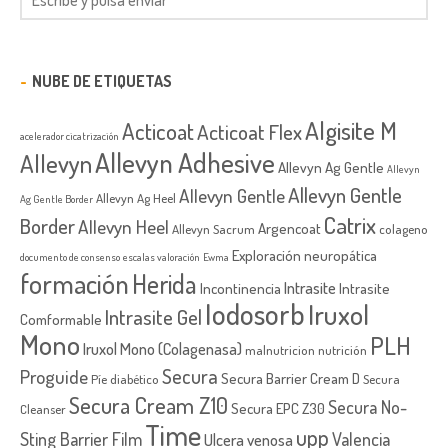
NUBE DE ETIQUETAS
Algisite M
Acticoat
Acticoat Flex
acelerador cicatrización
Allevyn Adhesive
Allevyn
Allevyn Ag Gentle
Allevyn
Allevyn Gentle
Allevyn Gentle
Allevyn Ag Heel
Ag Gentle Border
Catrix
Border
Allevyn Heel
Argencoat
Allevyn Sacrum
colageno
Exploración neuropática
documento de consenso
escalas valoración
Ewma
formación
Herida
Intrasite
Incontinencia
Intrasite
Iodosorb
Iruxol
Intrasite Gel
Comformable
Mono
PLH
Iruxol Mono (Colagenasa)
malnutricion
nutrición
Secura
Proguide
Secura Barrier Cream D
Píe diabético
Secura
Secura Cream Z10
Secura No-
Secura EPC Z30
Cleanser
Time
upp
Sting Barrier Film
Valencia
Ulcera venosa