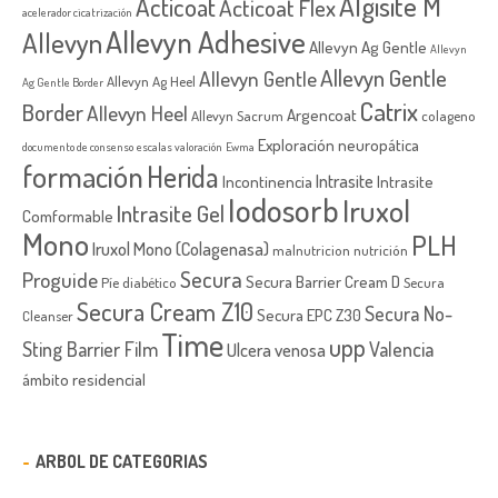
Algisite M
Acticoat
Acticoat Flex
acelerador cicatrización
Allevyn Adhesive
Allevyn
Allevyn Ag Gentle
Allevyn
Allevyn Gentle
Allevyn Gentle
Allevyn Ag Heel
Ag Gentle Border
Catrix
Border
Allevyn Heel
Argencoat
Allevyn Sacrum
colageno
Exploración neuropática
documento de consenso
escalas valoración
Ewma
formación
Herida
Intrasite
Incontinencia
Intrasite
Iodosorb
Iruxol
Intrasite Gel
Comformable
Mono
PLH
Iruxol Mono (Colagenasa)
malnutricion
nutrición
Secura
Proguide
Secura Barrier Cream D
Píe diabético
Secura
Secura Cream Z10
Secura No-
Secura EPC Z30
Cleanser
Time
upp
Sting Barrier Film
Valencia
Ulcera venosa
ámbito residencial
ARBOL DE CATEGORIAS