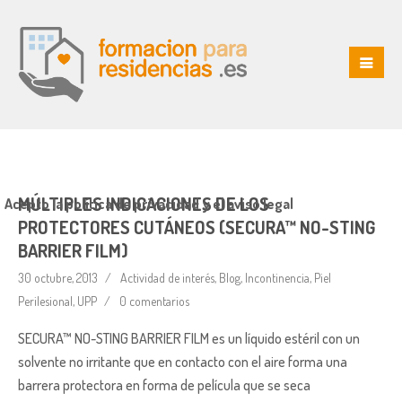
MÚLTIPLES INDICACIONES DE LOS
Acepto la política de privacidad y el aviso legal
PROTECTORES CUTÁNEOS (SECURA™ NO-STING
BARRIER FILM)
30 octubre, 2013
Actividad de interés
,
Blog
,
Incontinencia
,
Piel
Perilesional
,
UPP
0 comentarios
SECURA™ NO-STING BARRIER FILM es un líquido estéril con un
solvente no irritante que en contacto con el aire forma una
barrera protectora en forma de película que se seca