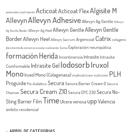
Algisite M
Acticoat
Acticoat Flex
acelerador cicatrización
Allevyn Adhesive
Allevyn
Allevyn Ag Gentle
Allevyn
Allevyn Gentle
Allevyn Gentle
Allevyn Ag Heel
Ag Gentle Border
Catrix
Border
Allevyn Heel
Argencoat
Allevyn Sacrum
colageno
Exploración neuropática
documento de consenso
escalas valoración
Ewma
formación
Herida
Intrasite
Incontinencia
Intrasite
Iodosorb
Iruxol
Intrasite Gel
Comformable
Mono
PLH
Iruxol Mono (Colagenasa)
malnutricion
nutrición
Secura
Proguide
Secura Barrier Cream D
Píe diabético
Secura
Secura Cream Z10
Secura No-
Secura EPC Z30
Cleanser
Time
upp
Sting Barrier Film
Valencia
Ulcera venosa
ámbito residencial
ARBOL DE CATEGORIAS