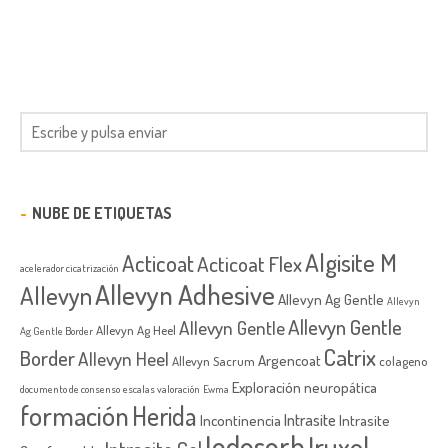
NUBE DE ETIQUETAS
Algisite M
Acticoat
Acticoat Flex
acelerador cicatrización
Allevyn Adhesive
Allevyn
Allevyn Ag Gentle
Allevyn
Allevyn Gentle
Allevyn Gentle
Allevyn Ag Heel
Ag Gentle Border
Catrix
Border
Allevyn Heel
Argencoat
Allevyn Sacrum
colageno
Exploración neuropática
documento de consenso
escalas valoración
Ewma
formación
Herida
Intrasite
Incontinencia
Intrasite
Iodosorb
Iruxol