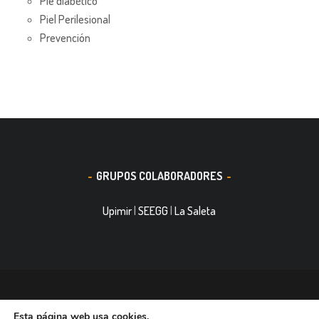
Pie diabético
Piel Perilesional
Prevención
GRUPOS COLABORADORES
Upimir
|
SEEGG
|
La Saleta
© 2016, Smith&Nephew, S.A. es un negocio mundial de
Esta página web usa cookies.