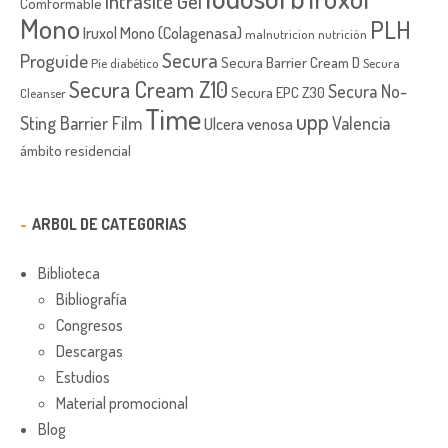
Intrasite Gel
Comformable
Mono
PLH
Iruxol Mono (Colagenasa)
malnutricion
nutrición
Secura
Proguide
Secura Barrier Cream D
Píe diabético
Secura
Secura Cream Z10
Secura No-
Secura EPC Z30
Cleanser
Time
upp
Sting Barrier Film
Valencia
Ulcera venosa
ámbito residencial
ARBOL DE CATEGORIAS
Biblioteca
Bibliografía
Congresos
Descargas
Estudios
Material promocional
Blog