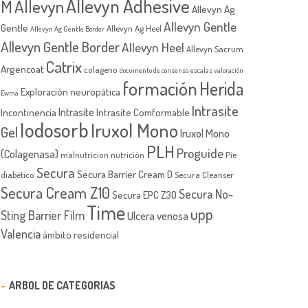
Allevyn Adhesive
M
Allevyn
Allevyn Ag
Allevyn Gentle
Gentle
Allevyn Ag Heel
Allevyn Ag Gentle Border
Allevyn Gentle Border
Allevyn Heel
Allevyn Sacrum
Catrix
Argencoat
colageno
documento de consenso
escalas valoración
formación
Herida
Exploración neuropática
Ewma
Intrasite
Intrasite
Incontinencia
Intrasite Comformable
Iodosorb
Iruxol Mono
Gel
Iruxol Mono
PLH
Proguide
(Colagenasa)
malnutricion
nutrición
Píe
Secura
Secura Barrier Cream D
diabético
Secura Cleanser
Secura Cream Z10
Secura No-
Secura EPC Z30
Time
upp
Sting Barrier Film
Ulcera venosa
Valencia
ámbito residencial
ARBOL DE CATEGORIAS