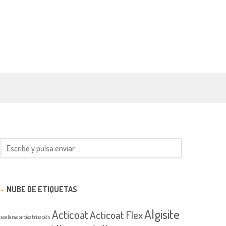
NUBE DE ETIQUETAS
Algisite
Acticoat
Acticoat Flex
acelerador cicatrización