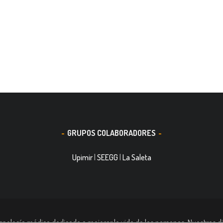
GRUPOS COLABORADORES
Upimir
|
SEEGG
|
La Saleta
nología médica dedicada a mejorar la vida de las personas. Nuestras di