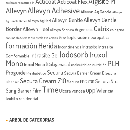
Algisite M
Acticoat
Acticoat Flex
acelerador cicatrización
Allevyn Adhesive
Allevyn
Allevyn Ag Gentle
Allevyn
Allevyn Gentle
Allevyn Gentle
Allevyn Ag Heel
Ag Gentle Border
Catrix
Border
Allevyn Heel
Argencoat
Allevyn Sacrum
colageno
Exploración neuropática
documento de consenso
escalas valoración
Ewma
formación
Herida
Intrasite
Incontinencia
Intrasite
Iodosorb
Iruxol
Intrasite Gel
Comformable
Mono
PLH
Iruxol Mono (Colagenasa)
malnutricion
nutrición
Secura
Proguide
Secura Barrier Cream D
Píe diabético
Secura
Secura Cream Z10
Secura No-
Secura EPC Z30
Cleanser
Time
upp
Sting Barrier Film
Valencia
Ulcera venosa
ámbito residencial
ARBOL DE CATEGORIAS