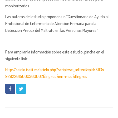
monitorizarlos.
Las autoras del estudio proponen un “Cuestionario de Ayuda al
Profesional de Enfermería de Atención Primaria para la
Detección Precoz del Maltrato en las Personas Mayores”
Para ampliar la información sobre este estudio, pincha en el
siguiente link:
http://scielo.isciii.es/scielo.php?script=sci_arttext&pid=S1134-
928X2015000300002&lng=es&nrm=iso&tlng=es