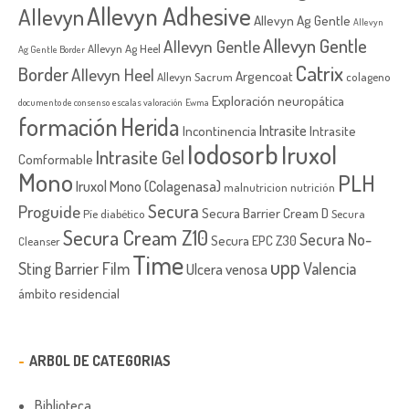
Allevyn Adhesive
Allevyn
Allevyn Ag Gentle
Allevyn
Allevyn Gentle
Allevyn Gentle
Allevyn Ag Heel
Ag Gentle Border
Catrix
Border
Allevyn Heel
Argencoat
Allevyn Sacrum
colageno
Exploración neuropática
documento de consenso
escalas valoración
Ewma
formación
Herida
Intrasite
Incontinencia
Intrasite
Iodosorb
Iruxol
Intrasite Gel
Comformable
Mono
PLH
Iruxol Mono (Colagenasa)
malnutricion
nutrición
Secura
Proguide
Secura Barrier Cream D
Píe diabético
Secura
Secura Cream Z10
Secura No-
Secura EPC Z30
Cleanser
Time
upp
Sting Barrier Film
Valencia
Ulcera venosa
ámbito residencial
ARBOL DE CATEGORIAS
Biblioteca