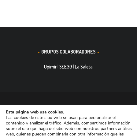
GRUPOS COLABORADORES
Upimir
|
SEEGG
|
La Saleta
© 2016, Smith&Nephew, S.A. es un negocio mundial de
Esta página web usa cookies.
tecnología médica dedicada a mejorar la vida de las personas.
Las cookies de este sitio web se usan para personalizar el
Nuestras divisiones de negocio ocupan las primeras posiciones
contenido y analizar el tráfico. Además, compartimos información
sobre el uso que haga del sitio web con nuestros partners análisis
entre las empresas dedicadas a Reconstrucción Ortopédica,
web, quienes pueden combinarla con otra información que les