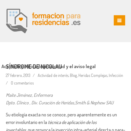
SÍNDROME DE NICOLAU
Acepto la política de privacidad y el aviso legal
27 febrero, 2013
Actividad de interés
,
Blog
,
Heridas Complejas
,
Infección
0 comentarios
Maite Jiménez, Enfermera
Dpto. Clínico , Div. Curación de Heridas,Smith & Nephew SAU
Su etiología exacta no se conoce, pero aparentemente es un
error involuntario en la
técnica de aplicación de los
inyectables,
que
provoca la inyección intra-arterial directa o para-