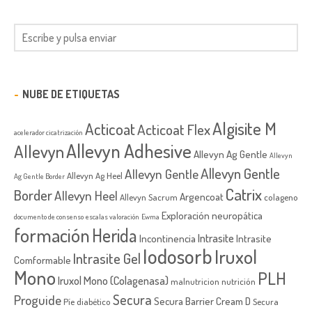
NUBE DE ETIQUETAS
Algisite M
Acticoat
Acticoat Flex
acelerador cicatrización
Allevyn Adhesive
Allevyn
Allevyn Ag Gentle
Allevyn
Allevyn Gentle
Allevyn Gentle
Allevyn Ag Heel
Ag Gentle Border
Catrix
Border
Allevyn Heel
Argencoat
Allevyn Sacrum
colageno
Exploración neuropática
documento de consenso
escalas valoración
Ewma
formación
Herida
Intrasite
Incontinencia
Intrasite
Iodosorb
Iruxol
Intrasite Gel
Comformable
Mono
PLH
Iruxol Mono (Colagenasa)
malnutricion
nutrición
Secura
Proguide
Secura Barrier Cream D
Píe diabético
Secura