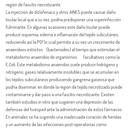
región de fascitis necrotizante.
La inyección de diclofenaco y otros AINES puede causar daño
tisular local que a su vez, podría predisponer una superinfección
fulminante. En algunas ocasiones este daño tisular puede
producir isquemia, edema e inflamación del tejido subcutáneo,
reduciendo así la PO² lo cual permite a su vez un crecimiento de
anaerobios estrictos (bacteroides) al tiempo que estimulan el
metabolismo anaerobio de organismos facultativos como la
E.Coli. Este metabolismo anaerobio suele producir hidrógeno y
nitrógeno, gases relativamente insolubles que se acumulan en
los tejidos subcutáneos produciendo gangrena gaseosa que
podría diseminar, en donde la región de tejido necrotizado puede
contaminarse y dar paso a una fascitis necrotizante. Existen
también estudios in vitro que sugieren una depresión de las
defensas del huésped ante la administración de estos fármacos.
En animales se ha sugerido una inadecuada curación de heridas
y un aumento de las infecciones post-operatorias como