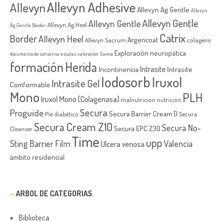
Allevyn Adhesive
Allevyn
Allevyn Ag Gentle
Allevyn
Allevyn Gentle
Allevyn Gentle
Allevyn Ag Heel
Ag Gentle Border
Catrix
Border
Allevyn Heel
Argencoat
Allevyn Sacrum
colageno
Exploración neuropática
documento de consenso
escalas valoración
Ewma
formación
Herida
Intrasite
Incontinencia
Intrasite
Iodosorb
Iruxol
Intrasite Gel
Comformable
Mono
PLH
Iruxol Mono (Colagenasa)
malnutricion
nutrición
Secura
Proguide
Secura Barrier Cream D
Píe diabético
Secura
Secura Cream Z10
Secura No-
Secura EPC Z30
Cleanser
Time
upp
Sting Barrier Film
Valencia
Ulcera venosa
ámbito residencial
ARBOL DE CATEGORIAS
Biblioteca