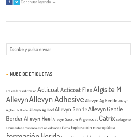
Continuar leyendo →
NUBE DE ETIQUETAS
Algisite M
Acticoat
Acticoat Flex
acelerador cicatrización
Allevyn Adhesive
Allevyn
Allevyn Ag Gentle
Allevyn
Allevyn Gentle
Allevyn Gentle
Allevyn Ag Heel
Ag Gentle Border
Catrix
Border
Allevyn Heel
Argencoat
Allevyn Sacrum
colageno
Exploración neuropática
documento de consenso
escalas valoración
Ewma
formación
Herida