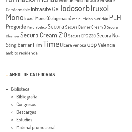
Intrasite
Incontinencia
Intrasite
Iodosorb
Iruxol
Intrasite Gel
Comformable
Mono
PLH
Iruxol Mono (Colagenasa)
malnutricion
nutrición
Secura
Proguide
Secura Barrier Cream D
Píe diabético
Secura
Secura Cream Z10
Secura No-
Secura EPC Z30
Cleanser
Time
upp
Sting Barrier Film
Valencia
Ulcera venosa
ámbito residencial
ARBOL DE CATEGORIAS
Biblioteca
Bibliografía
Congresos
Descargas
Estudios
Material promocional