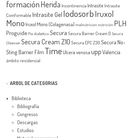
formación
Herida
Intrasite
Incontinencia
Intrasite
Iodosorb
Iruxol
Intrasite Gel
Comformable
Mono
PLH
Iruxol Mono (Colagenasa)
malnutricion
nutrición
Secura
Proguide
Secura Barrier Cream D
Píe diabético
Secura
Secura Cream Z10
Secura No-
Secura EPC Z30
Cleanser
Time
upp
Sting Barrier Film
Valencia
Ulcera venosa
ámbito residencial
ARBOL DE CATEGORIAS
Biblioteca
Bibliografía
Congresos
Descargas
Estudios