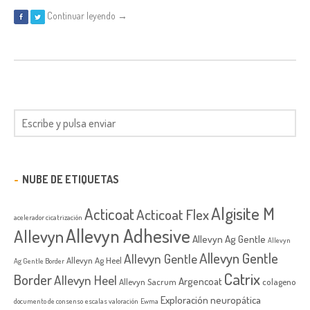
Continuar leyendo →
NUBE DE ETIQUETAS
Algisite M
Acticoat
Acticoat Flex
acelerador cicatrización
Allevyn Adhesive
Allevyn
Allevyn Ag Gentle
Allevyn
Allevyn Gentle
Allevyn Gentle
Allevyn Ag Heel
Ag Gentle Border
Catrix
Border
Allevyn Heel
Argencoat
Allevyn Sacrum
colageno
Exploración neuropática
documento de consenso
escalas valoración
Ewma