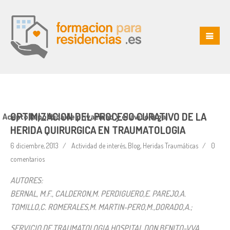
OPTIMIZACION DEL PROCESO CURATIVO DE LA
Acepto la política de privacidad y el aviso legal
HERIDA QUIRURGICA EN TRAUMATOLOGIA
6 diciembre, 2013
Actividad de interés
,
Blog
,
Heridas Traumáticas
0
comentarios
AUTORES:
BERNAL, M.F., CALDERON,M. PERDIGUERO,E. PAREJO,A.
TOMILLO,C. ROMERALES,M. MARTIN-PERO,M.,DORADO,A.;
SERVICIO DE TRAUMATOLOGIA HOSPITAL DON BENITO-VVA