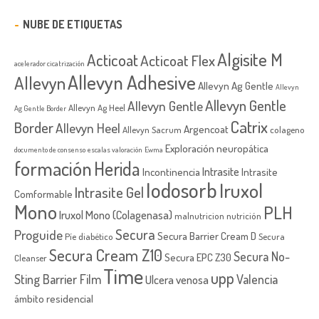
NUBE DE ETIQUETAS
Algisite M
Acticoat
Acticoat Flex
acelerador cicatrización
Allevyn Adhesive
Allevyn
Allevyn Ag Gentle
Allevyn
Allevyn Gentle
Allevyn Gentle
Allevyn Ag Heel
Ag Gentle Border
Catrix
Border
Allevyn Heel
Argencoat
Allevyn Sacrum
colageno
Exploración neuropática
documento de consenso
escalas valoración
Ewma
formación
Herida
Intrasite
Incontinencia
Intrasite
Iodosorb
Iruxol
Intrasite Gel
Comformable
Mono
PLH
Iruxol Mono (Colagenasa)
malnutricion
nutrición
Secura
Proguide
Secura Barrier Cream D
Píe diabético
Secura
Secura Cream Z10
Secura No-
Secura EPC Z30
Cleanser
Time
upp
Sting Barrier Film
Valencia
Ulcera venosa
ámbito residencial