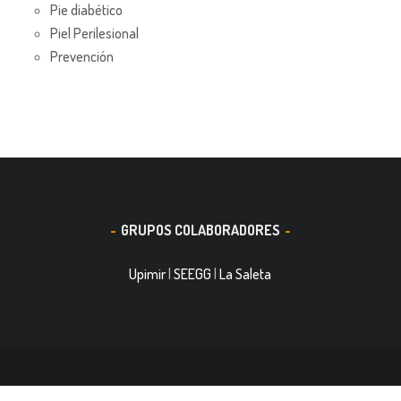
Pie diabético
Piel Perilesional
Prevención
GRUPOS COLABORADORES
Upimir
|
SEEGG
|
La Saleta
© 2016, Smith&Nephew, S.A. es un negocio mundial de