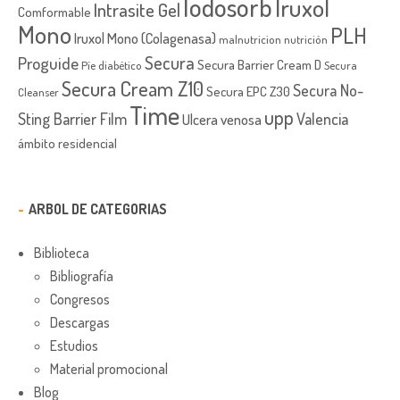
Iodosorb
Iruxol
Intrasite Gel
Comformable
Mono
PLH
Iruxol Mono (Colagenasa)
malnutricion
nutrición
Secura
Proguide
Secura Barrier Cream D
Píe diabético
Secura
Secura Cream Z10
Secura No-
Secura EPC Z30
Cleanser
Time
upp
Sting Barrier Film
Valencia
Ulcera venosa
ámbito residencial
ARBOL DE CATEGORIAS
Biblioteca
Bibliografía
Congresos
Descargas
Estudios
Material promocional
Blog