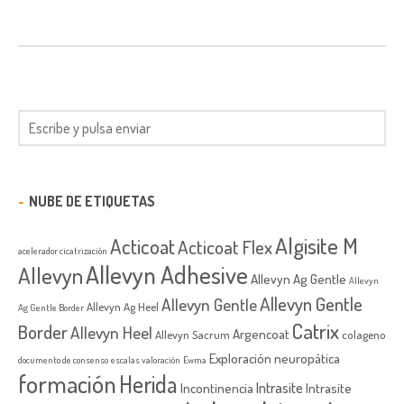
NUBE DE ETIQUETAS
Algisite M
Acticoat
Acticoat Flex
acelerador cicatrización
Allevyn Adhesive
Allevyn
Allevyn Ag Gentle
Allevyn
Allevyn Gentle
Allevyn Gentle
Allevyn Ag Heel
Ag Gentle Border
Catrix
Border
Allevyn Heel
Argencoat
Allevyn Sacrum
colageno
Exploración neuropática
documento de consenso
escalas valoración
Ewma
formación
Herida
Intrasite
Incontinencia
Intrasite