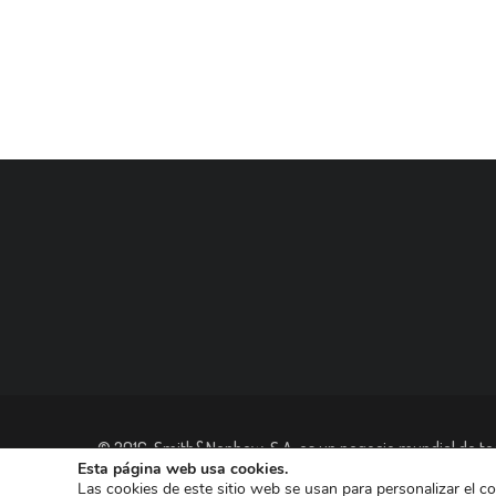
© 2016, Smith&Nephew, S.A. es un negocio mundial de tec
Esta página web usa cookies.
las empresas dedicadas a Reconstrucción Ortopédica, Cu
Las cookies de este sitio web se usan para personalizar el c