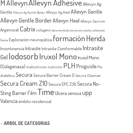
Allevyn Adhesive
M
Allevyn
Allevyn Ag
Allevyn Gentle
Gentle
Allevyn Ag Heel
Allevyn Ag Gentle Border
Allevyn Gentle Border
Allevyn Heel
Allevyn Sacrum
Catrix
Argencoat
colageno
documento de consenso
escalas valoración
formación
Herida
Exploración neuropática
Ewma
Intrasite
Intrasite
Incontinencia
Intrasite Comformable
Iodosorb
Iruxol Mono
Gel
Iruxol Mono
PLH
Proguide
(Colagenasa)
malnutricion
nutrición
Píe
Secura
Secura Barrier Cream D
diabético
Secura Cleanser
Secura Cream Z10
Secura No-
Secura EPC Z30
Time
upp
Sting Barrier Film
Ulcera venosa
Valencia
ámbito residencial
ARBOL DE CATEGORIAS