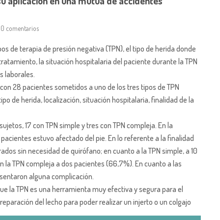
su aplicación en una mutua de accidentes
0 comentarios
os de terapia de presión negativa (TPN), el tipo de herida donde
l tratamiento, la situación hospitalaria del paciente durante la TPN
s laborales.
 con 28 pacientes sometidos a uno de los tres tipos de TPN
po de herida, localización, situación hospitalaria, finalidad de la
ujetos, 17 con TPN simple y tres con TPN compleja. En la
s pacientes estuvo afectado del pie. En lo referente a la finalidad
rados sin necesidad de quirófano; en cuanto a la TPN simple, a 10
 en la TPN compleja a dos pacientes (66,7%). En cuanto a las
esentaron alguna complicación.
que la TPN es una herramienta muy efectiva y segura para el
eparación del lecho para poder realizar un injerto o un colgajo