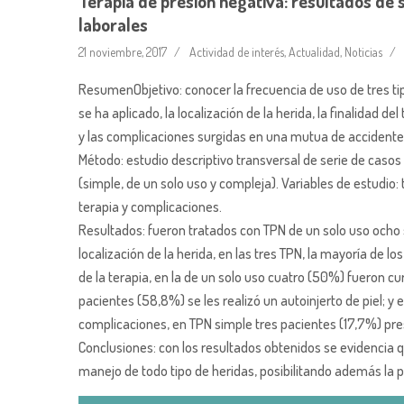
Terapia de presión negativa: resultados de 
laborales
21 noviembre, 2017
Actividad de interés
,
Actualidad
,
Noticias
ResumenObjetivo: conocer la frecuencia de uso de tres tip
se ha aplicado, la localización de la herida, la finalidad de
y las complicaciones surgidas en una mutua de accidente
Método: estudio descriptivo transversal de serie de casos
(simple, de un solo uso y compleja). Variables de estudio: ti
terapia y complicaciones.
Resultados: fueron tratados con TPN de un solo uso ocho s
localización de la herida, en las tres TPN, la mayoría de lo
de la terapia, en la de un solo uso cuatro (50%) fueron cu
pacientes (58,8%) se les realizó un autoinjerto de piel; y
complicaciones, en TPN simple tres pacientes (17,7%) pr
Conclusiones: con los resultados obtenidos se evidencia 
manejo de todo tipo de heridas, posibilitando además la pr