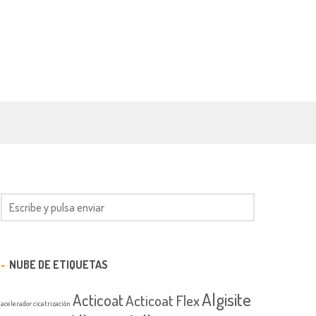
NUBE DE ETIQUETAS
Algisite
Acticoat
Acticoat Flex
acelerador cicatrización