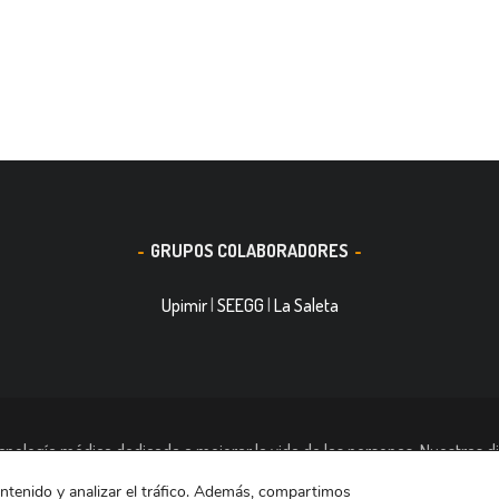
GRUPOS COLABORADORES
Upimir
|
SEEGG
|
La Saleta
nología médica dedicada a mejorar la vida de las personas. Nuestras di
ración de heridas Medicina del Deporte y Trauma. Tiene casi 11.000 tra
ontenido y analizar el tráfico. Además, compartimos