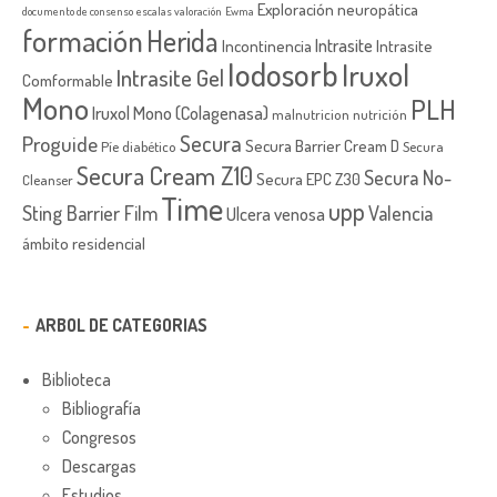
Exploración neuropática
documento de consenso
escalas valoración
Ewma
formación
Herida
Intrasite
Incontinencia
Intrasite
Iodosorb
Iruxol
Intrasite Gel
Comformable
Mono
PLH
Iruxol Mono (Colagenasa)
malnutricion
nutrición
Secura
Proguide
Secura Barrier Cream D
Píe diabético
Secura
Secura Cream Z10
Secura No-
Secura EPC Z30
Cleanser
Time
upp
Sting Barrier Film
Valencia
Ulcera venosa
ámbito residencial
ARBOL DE CATEGORIAS
Biblioteca
Bibliografía
Congresos
Descargas
Estudios