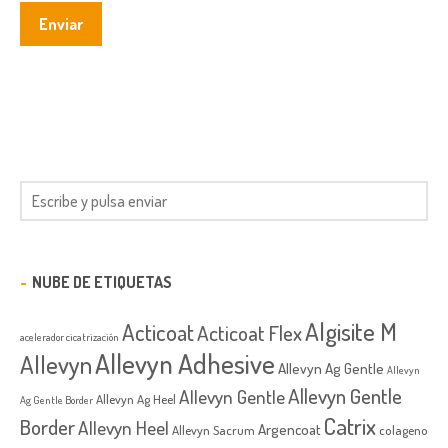
NUBE DE ETIQUETAS
Algisite M
Acticoat
Acticoat Flex
acelerador cicatrización
Allevyn Adhesive
Allevyn
Allevyn Ag Gentle
Allevyn
Allevyn Gentle
Allevyn Gentle
Allevyn Ag Heel
Ag Gentle Border
Catrix
Border
Allevyn Heel
Argencoat
Allevyn Sacrum
colageno