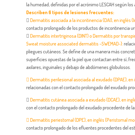
la humedad, definidas por el acrónimo LESCAH según los 
Describen 6 tipos de lesiones frecuentes:

Dermatitis asociada a la incontinencia (DAI), en inglés 
contacto prolongado de los productos de incontinencia urin

Dermatitis intertriginosa (DINT) o Dermatitis por transp
Sweat moisture associated dermatitis –SWEMAD-):
relaci
pliegues cutáneos. Se define de una manera más concre
superficies opuestas de la piel que contactan entre sí, fr
axilares, inguinales y debajo de abdómenes globulosos.
 Dermatitis perilesional asociada al exudado (DPAE), e
relacionadas con el contacto prolongado del exudado proce

Dermatitis cutánea asociada a exudado (DCAE), en ingl
con el contacto prolongado del exudado procedente de las
 Dermatitis periestomal (DPE), en inglés (Peristomal mo
contacto prolongado de los efluentes procedentes del e