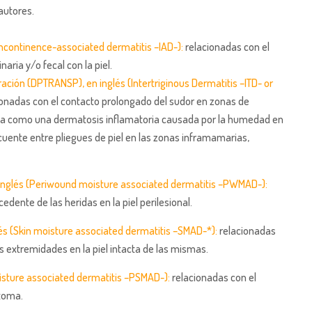
autores.
(Incontinence-associated dermatitis –IAD-):
relacionadas con el
aria y/o fecal con la piel.
iración (DPTRANSP), en inglés (Intertriginous Dermatitis –ITD- or
onadas con el contacto prolongado del sudor en zonas de
ta como una dermatosis inflamatoria causada por la humedad en
ecuente entre pliegues de piel en las zonas inframamarias,
n inglés (Periwound moisture associated dermatitis –PWMAD-):
dente de las heridas en la piel perilesional.
és (Skin moisture associated dermatitis –SMAD-*):
relacionadas
 extremidades en la piel intacta de las mismas.
isture associated dermatitis –PSMAD-):
relacionadas con el
stoma.