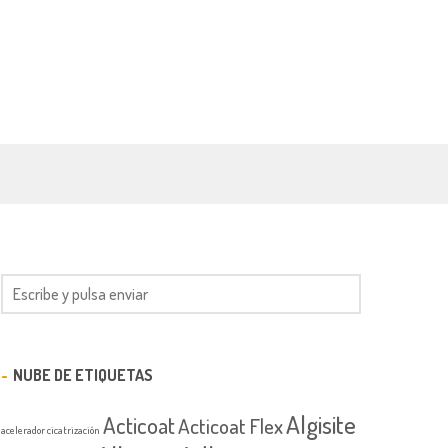
NUBE DE ETIQUETAS
Algisite
Acticoat
Acticoat Flex
acelerador cicatrización