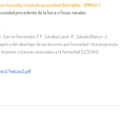
liva-mucosity moisture associated dermatitis –SMMAD-):
ucosidad procedente de la boca o fosas nasales.
:
; García Fernández, F.P.; Sarabia Lavín, R.; Zabala Blanco, J.;
ncepto y del abordaje de las lesiones por humedad. Una propuesta
s lesiones cutáneas asociadas a la humedad (LESCAH).
v24n2/helcos2.pdf