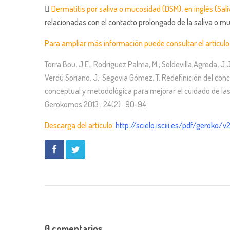

Dermatitis por saliva o mucosidad (DSM), en inglés (Sa
relacionadas con el contacto prolongado de la saliva o m
Para ampliar más información puede consultar el artículo
Torra Bou, J.E.; Rodríguez Palma, M.; Soldevilla Agreda, J.J.
Verdú Soriano, J.; Segovia Gómez, T. Redefinición del co
conceptual y metodológica para mejorar el cuidado de la
Gerokomos 2013 ; 24(2) : 90-94
Descarga del artículo:
http://scielo.isciii.es/pdf/geroko/
0 comentarios