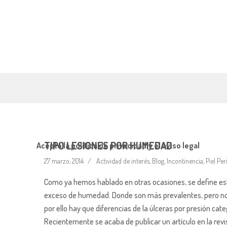
TIPO LESIONES POR HUMEDAD
Acepto la política de privacidad y el aviso legal
27 marzo, 2014
Actividad de interés
,
Blog
,
Incontinencia
,
Piel Per
Como ya hemos hablado en otras ocasiones, se define est
exceso de humedad. Donde son más prevalentes, pero no e
por ello hay que diferencias de la úlceras por presión categ
Recientemente se acaba de publicar un artículo en la re