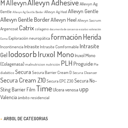
Allevyn Adhesive
M
Allevyn
Allevyn Ag
Allevyn Gentle
Gentle
Allevyn Ag Heel
Allevyn Ag Gentle Border
Allevyn Gentle Border
Allevyn Heel
Allevyn Sacrum
Catrix
Argencoat
colageno
documento de consenso
escalas valoración
formación
Herida
Exploración neuropática
Ewma
Intrasite
Intrasite
Incontinencia
Intrasite Comformable
Iodosorb
Iruxol Mono
Gel
Iruxol Mono
PLH
Proguide
(Colagenasa)
malnutricion
nutrición
Píe
Secura
Secura Barrier Cream D
diabético
Secura Cleanser
Secura Cream Z10
Secura No-
Secura EPC Z30
Time
upp
Sting Barrier Film
Ulcera venosa
Valencia
ámbito residencial
ARBOL DE CATEGORIAS