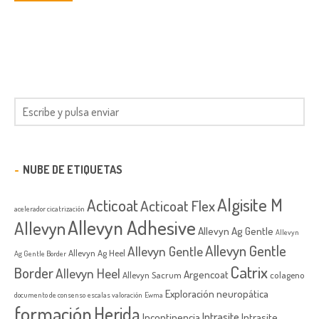
NUBE DE ETIQUETAS
Algisite M
Acticoat
Acticoat Flex
acelerador cicatrización
Allevyn Adhesive
Allevyn
Allevyn Ag Gentle
Allevyn
Allevyn Gentle
Allevyn Gentle
Allevyn Ag Heel
Ag Gentle Border
Catrix
Border
Allevyn Heel
Argencoat
Allevyn Sacrum
colageno
Exploración neuropática
documento de consenso
escalas valoración
Ewma
formación
Herida
Intrasite
Incontinencia
Intrasite