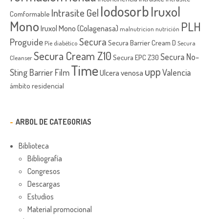
Iodosorb
Iruxol
Intrasite Gel
Comformable
Mono
PLH
Iruxol Mono (Colagenasa)
malnutricion
nutrición
Secura
Proguide
Secura Barrier Cream D
Píe diabético
Secura
Secura Cream Z10
Secura No-
Secura EPC Z30
Cleanser
Time
upp
Sting Barrier Film
Valencia
Ulcera venosa
ámbito residencial
ARBOL DE CATEGORIAS
Biblioteca
Bibliografía
Congresos
Descargas
Estudios
Material promocional