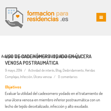
USO DE CADEXÓMERO IODADO EN ÚLCERA
Acepto la política de privacidad y el aviso legal
VENOSA POSTRAUMÁTICA
9 mayo, 2014
Actividad de interés
,
Blog
,
Desbridamiento
,
Heridas
Complejas
,
Infección
,
Úlcera venosa
0 comentarios
Objetivos
Evaluar la utilidad del cadexomero yodado en el tratamiento de
una úlcera venosa en miembro inferior postraumática con un
lecho de tejido desvitalizado, infección y alto exudado.