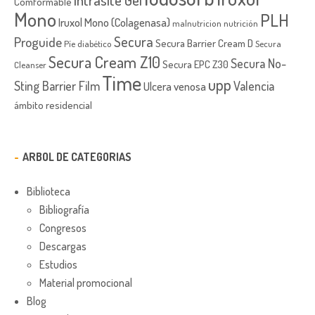
Comformable
Mono
PLH
Iruxol Mono (Colagenasa)
malnutricion
nutrición
Secura
Proguide
Secura Barrier Cream D
Píe diabético
Secura
Secura Cream Z10
Secura No-
Secura EPC Z30
Cleanser
Time
upp
Sting Barrier Film
Valencia
Ulcera venosa
ámbito residencial
ARBOL DE CATEGORIAS
Biblioteca
Bibliografía
Congresos
Descargas
Estudios
Material promocional
Blog