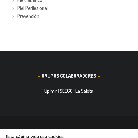
Piel Perilesional
Prevención
GRUPOS COLABORADORES
Upimir
|
SEEGG
|
La Saleta
© 2016, Smith&Nephew, S.A. es un negocio mundial de
Esta página web usa cookies.