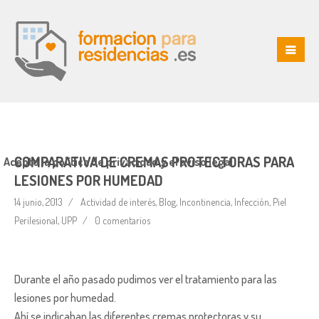
COMPARATIVA DE CREMAS PROTECTORAS PARA
Acepto la política de privacidad y el aviso legal
LESIONES POR HUMEDAD
14 junio, 2013
Actividad de interés
,
Blog
,
Incontinencia
,
Infección
,
Piel
Perilesional
,
UPP
0 comentarios
Durante el año pasado pudimos ver el tratamiento para las
lesiones por humedad.
Ahí se indicaban las diferentes cremas protectoras y su