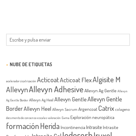
NUBE DE ETIQUETAS
Algisite M
Acticoat
Acticoat Flex
acelerador cicatrización
Allevyn Adhesive
Allevyn
Allevyn Ag Gentle
Allevyn
Allevyn Gentle
Allevyn Gentle
Allevyn Ag Heel
Ag Gentle Border
Catrix
Border
Allevyn Heel
Argencoat
Allevyn Sacrum
colageno
Exploración neuropática
documento de consenso
escalas valoración
Ewma
formación
Herida
Intrasite
Incontinencia
Intrasite
Iodosorb
Iruxol
Intrasite Gel