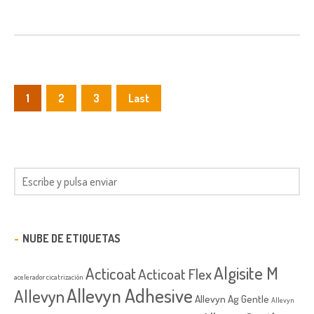
1
2
3
Last
NUBE DE ETIQUETAS
Algisite M
Acticoat
Acticoat Flex
acelerador cicatrización
Allevyn Adhesive
Allevyn
Allevyn Ag Gentle
Allevyn