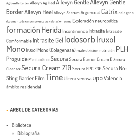
Allevyn Gentle
Allevyn Gentle
Allevyn Ag Heel
Ag Gentle Border
Catrix
Border
Allevyn Heel
Argencoat
Allevyn Sacrum
colageno
Exploración neuropática
documento de consenso
escalas valoración
Ewma
formación
Herida
Intrasite
Incontinencia
Intrasite
Iodosorb
Iruxol
Intrasite Gel
Comformable
Mono
PLH
Iruxol Mono (Colagenasa)
malnutricion
nutrición
Secura
Proguide
Secura Barrier Cream D
Píe diabético
Secura
Secura Cream Z10
Secura No-
Secura EPC Z30
Cleanser
Time
upp
Sting Barrier Film
Valencia
Ulcera venosa
ámbito residencial
ARBOL DE CATEGORIAS
Biblioteca
Bibliografía