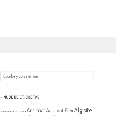
NUBE DE ETIQUETAS
Algisite
Acticoat
Acticoat Flex
acelerador cicatrización