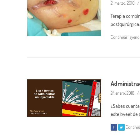
21 marzo, 2018
Terapia combin
postquirúrgica
Continuar leyen
Administrac
24 enero, 2018
¿Sabes cuantas
este tweet de
Continu