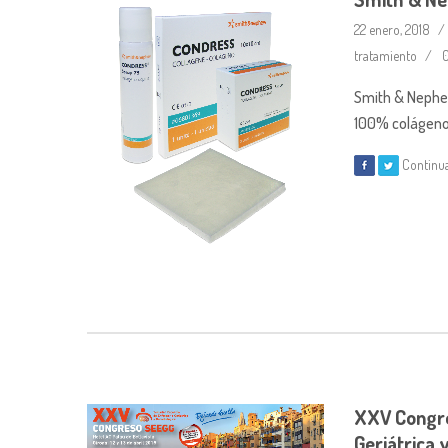
22 enero, 2018
tratamiento
0
Smith & Nephew
100% colágeno
Continu
XXV Congre
Geriátrica 