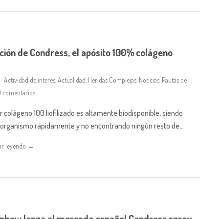
ción de Condress, el apósito 100% colágeno
Actividad de interés
,
Actualidad
,
Heridas Complejas
,
Noticias
,
Pautas de
 comentarios
r colágeno 100 liofilizado es altamente biodisponible, siendo
el organismo rápidamente y no encontrando ningún resto de…
ar leyendo →
phew lanza al mercado español Condress spray