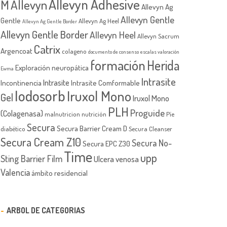
Allevyn Adhesive
M
Allevyn
Allevyn Ag
Allevyn Gentle
Gentle
Allevyn Ag Heel
Allevyn Ag Gentle Border
Allevyn Gentle Border
Allevyn Heel
Allevyn Sacrum
Catrix
Argencoat
colageno
documento de consenso
escalas valoración
formación
Herida
Exploración neuropática
Ewma
Intrasite
Intrasite
Incontinencia
Intrasite Comformable
Iodosorb
Iruxol Mono
Gel
Iruxol Mono
PLH
Proguide
(Colagenasa)
malnutricion
nutrición
Píe
Secura
Secura Barrier Cream D
diabético
Secura Cleanser
Secura Cream Z10
Secura No-
Secura EPC Z30
Time
upp
Sting Barrier Film
Ulcera venosa
Valencia
ámbito residencial
ARBOL DE CATEGORIAS