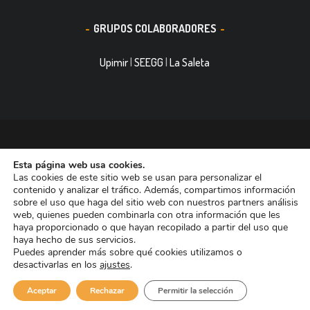
GRUPOS COLABORADORES
Upimir
|
SEEGG
|
La Saleta
© 2016, Smith&Nephew, S.A. es un negocio mundial de
Esta página web usa cookies.
tecnología médica dedicada a mejorar la vida de las personas.
Las cookies de este sitio web se usan para personalizar el
Nuestras divisiones de negocio ocupan las primeras posiciones
contenido y analizar el tráfico. Además, compartimos información
sobre el uso que haga del sitio web con nuestros partners análisis
entre las empresas dedicadas a Reconstrucción Ortopédica,
web, quienes pueden combinarla con otra información que les
Curación de heridas Medicina del Deporte y Trauma. Tiene casi
haya proporcionado o que hayan recopilado a partir del uso que
haya hecho de sus servicios.
11.000 trabajadores en todo el mundo y está presente en más de
Puedes aprender más sobre qué cookies utilizamos o
90 países.
desactivarlas en los
ajustes
.
Aviso de Cookies
Aviso Legal
Aceptar
Rechazar
Permitir la selección